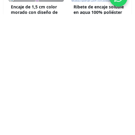
Encaje de 1,5 cm color
Ribete de encaje soluble
morado con diseño de
en agua 100% poliéster
margaritas, 100 %
con diseño de abanico
poliéster, soluble en
catedral, 11,3 cm, para
agua, para ropa y
vestidos de novia y de
manualidades
gala.
infantiles.
Cantidad Mínima: No
Cantidad Mínima: No
Minimums
Minimums