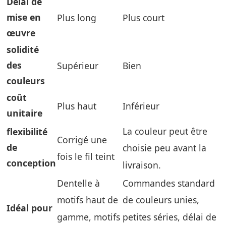
Délai de
mise en
Plus long
Plus court
œuvre
solidité
des
Supérieur
Bien
couleurs
coût
Plus haut
Inférieur
unitaire
La couleur peut être
flexibilité
Corrigé une
de
choisie peu avant la
fois le fil teint
conception
livraison.
Dentelle à
Commandes standard
motifs haut de
de couleurs unies,
Idéal pour
gamme, motifs
petites séries, délai de