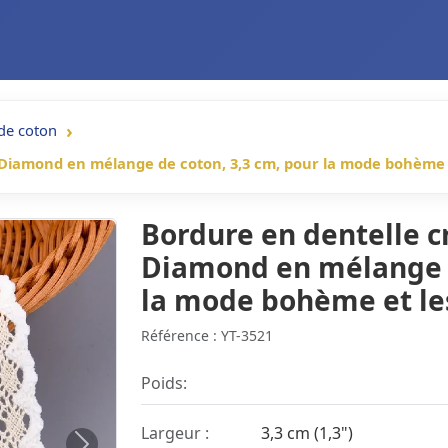
de coton
iamond en mélange de coton, 3,3 cm, pour la mode bohème et 
Bordure en dentelle 
Diamond en mélange d
la mode bohème et les 
Référence : YT-3521
Poids:
Largeur :
3,3 cm (1,3")